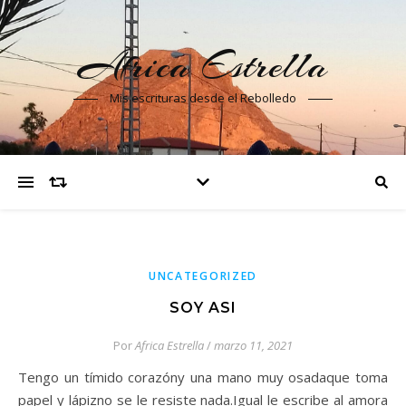
Africa Estrella
Mis escrituras desde el Rebolledo
UNCATEGORIZED
SOY ASI
Por
Africa Estrella
/
marzo 11, 2021
Tengo un tímido corazóny una mano muy osadaque toma
papel y lápizno se le resiste nada.Igual le escribe al amora