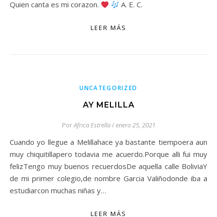
Quien canta es mi corazon.
A. E. C.
LEER MÁS
UNCATEGORIZED
AY MELILLA
Por
Africa Estrella
/
enero 25, 2021
Cuando yo llegue a Melillahace ya bastante tiempoera aun
muy chiquitillapero todavia me acuerdo.Porque alli fui muy
felizTengo muy buenos recuerdosDe aquella calle BoliviaY
de mi primer colegio,de nombre Garcia Valiñodonde iba a
estudiarcon muchas niñas y…
LEER MÁS