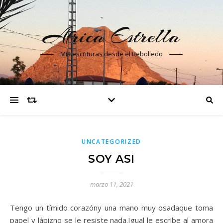
Africa Estrella
Mis escrituras desde el Rebolledo
UNCATEGORIZED
SOY ASI
marzo 11, 2021
Tengo un tímido corazóny una mano muy osadaque toma
papel y lápizno se le resiste nada.Igual le escribe al amora