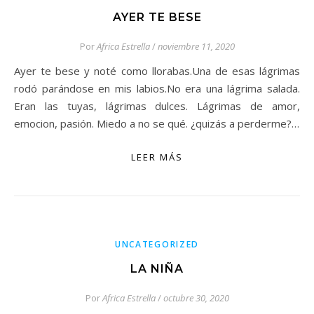
AYER TE BESE
Por
Africa Estrella
/
noviembre 11, 2020
Ayer te bese y noté como llorabas.Una de esas lágrimas
rodó parándose en mis labios.No era una lágrima salada.
Eran las tuyas, lágrimas dulces. Lágrimas de amor,
emocion, pasión. Miedo a no se qué. ¿quizás a perderme?…
LEER MÁS
UNCATEGORIZED
LA NIÑA
Por
Africa Estrella
/
octubre 30, 2020