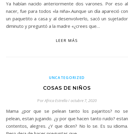
Ya habían nacido anteriormente dos varones. Por eso al
nacer, fue para todos «la niña».Aunque un día apareció con
un paquetito a casa y al desenvolverlo, sacó un sujetador
diminuto y preguntó a la madre «¿crees que…
LEER MÁS
UNCATEGORIZED
COSAS DE NIÑOS
Por
Africa Estrella
/
octubre 7, 2020
Mama ¿por que se pelean tanto los pajaritos? no se
pelean, estan jugando. ¿y por que hacen tanto ruido? estan
contentos, alegres. ¿Y que dicen? No lo se. Es su idioma.
Pero deja de hacer preguntas que…